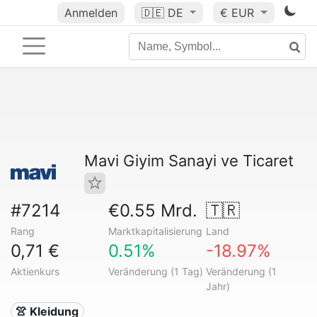
Anmelden
🇩🇪
DE
€ EUR
Mavi Giyim Sanayi ve Ticaret
#7214
€0.55 Mrd.
🇹🇷
Rang
Marktkapitalisierung
Land
0,71 €
0.51%
-18.97%
Aktienkurs
Veränderung (1 Tag)
Veränderung (1
Jahr)
👚 Kleidung