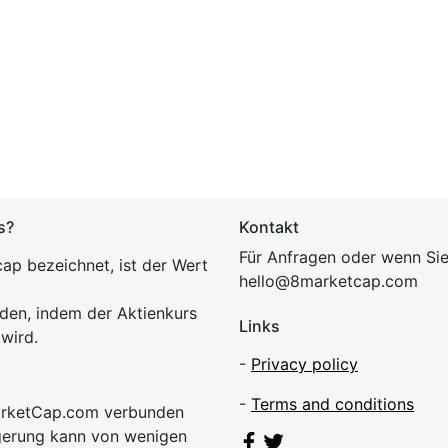
s?
Kontakt
Für Anfragen oder wenn Sie
ap bezeichnet, ist der Wert
hel
lo@8market
cap.com
rden, indem der Aktienkurs
Links
 wird.
-
Privacy policy
-
Terms and conditions
MarketCap.com verbunden
gerung kann von wenigen