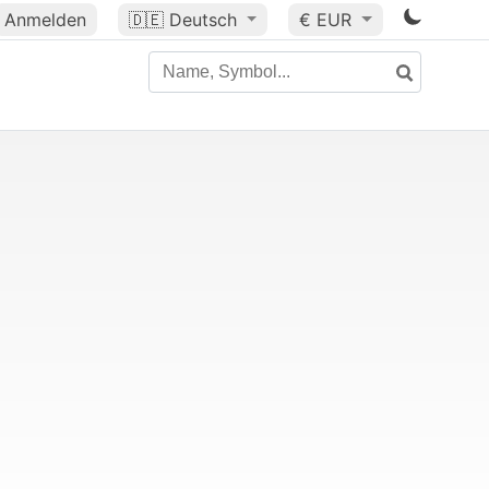
Anmelden
🇩🇪
Deutsch
€ EUR