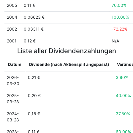
2005
0,11 €
70.00%
2004
0,06623 €
100.00%
2002
0,03311 €
-72.22%
2001
0,12 €
N/A
Liste aller Dividendenzahlungen
Datum
Dividende (nach Aktiensplit angepasst)
Veränd
2026-
0,21 €
3.90%
03-30
2025-
0,20 €
40.00%
03-28
2024-
0,15 €
37.50%
03-28
2023-
0,11 €
60.00%