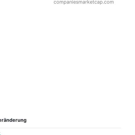
companiesmarketcap.com
eränderung
%