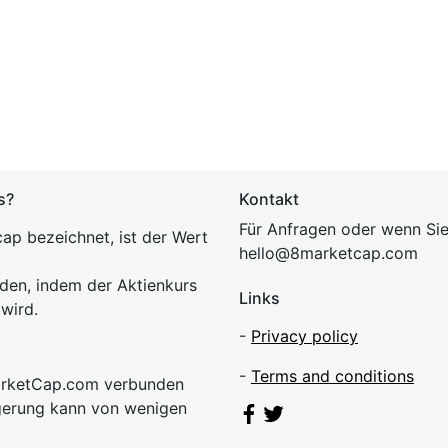
s?
Kontakt
Für Anfragen oder wenn Sie
ap bezeichnet, ist der Wert
hel
lo@8market
cap.com
rden, indem der Aktienkurs
Links
 wird.
-
Privacy policy
-
Terms and conditions
MarketCap.com verbunden
gerung kann von wenigen