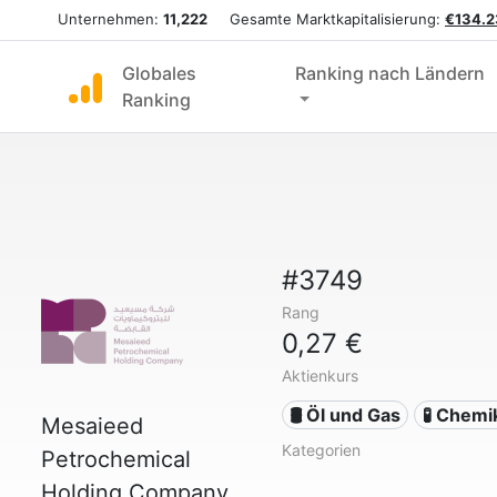
Unternehmen:
11,222
Gesamte Marktkapitalisierung:
€134.2
Globales
Ranking nach Ländern
Ranking
#3749
Rang
0,27 €
Aktienkurs
🛢 Öl und Gas
🧪 Chemi
Mesaieed
Kategorien
Petrochemical
Holding Company