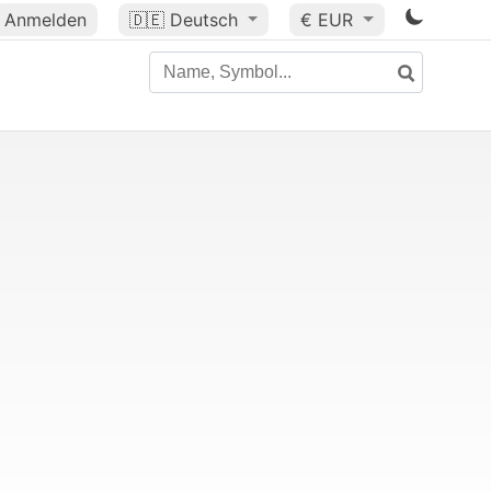
Anmelden
🇩🇪
Deutsch
€ EUR