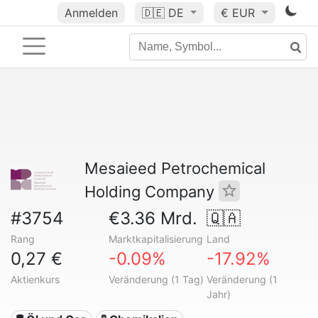
Anmelden
🇩🇪
DE
€ EUR
Mesaieed Petrochemical
Holding Company
#3754
€3.36 Mrd.
🇶🇦
Rang
Marktkapitalisierung
Land
0,27 €
-0.09%
-17.92%
Aktienkurs
Veränderung (1 Tag)
Veränderung (1
Jahr)