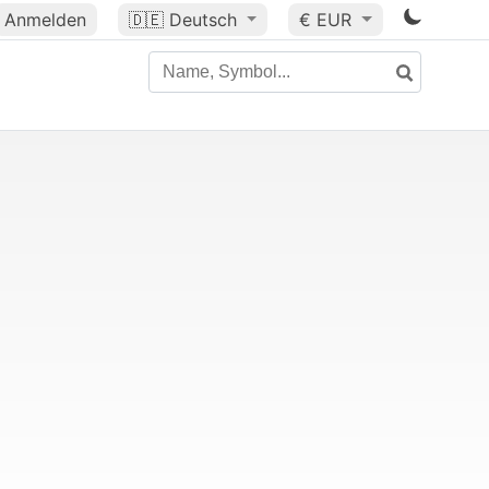
Anmelden
🇩🇪
Deutsch
€ EUR