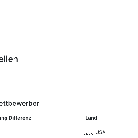
ellen
Wettbewerber
rung
Differenz
Land
🇺🇸
USA