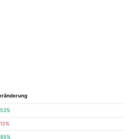
eränderung
.53%
.12%
.85%