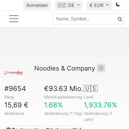
Anmelden
🇩🇪
DE
€ EUR
Noodles & Company
#9654
€93.63 Mio.
🇺🇸
Rang
Marktkapitalisierung
Land
15,69 €
1.68%
1,933.76%
Aktienkurs
Veränderung (1 Tag)
Veränderung (1
Jahr)