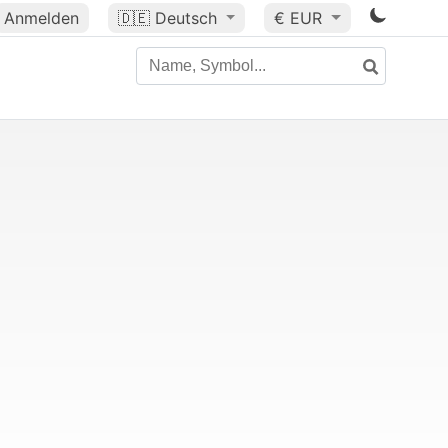
Anmelden
🇩🇪
Deutsch
€ EUR