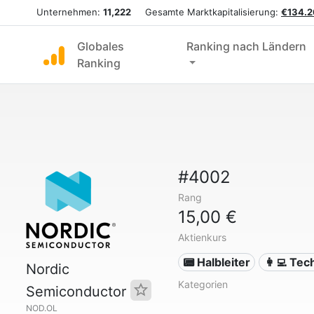
Unternehmen:
11,222
Gesamte Marktkapitalisierung:
€134.2
Globales
Ranking nach Ländern
Ranking
#4002
Rang
15,00 €
Aktienkurs
📟 Halbleiter
👩‍💻 Tec
Nordic
Kategorien
Semiconductor
NOD.OL