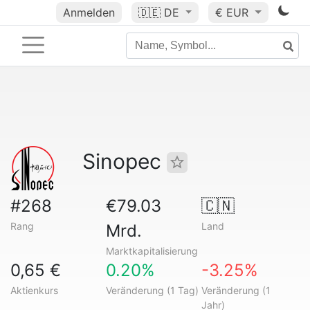
Anmelden
🇩🇪
DE
€ EUR
Sinopec
#268
€79.03
🇨🇳
Rang
Land
Mrd.
Marktkapitalisierung
0,65 €
0.20%
-3.25%
Aktienkurs
Veränderung (1 Tag)
Veränderung (1
Jahr)