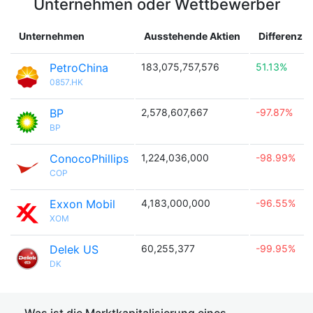
Unternehmen oder Wettbewerber
Unternehmen
Ausstehende Aktien
Differenz
PetroChina
183,075,757,576
51.13%
0857.HK
BP
2,578,607,667
-97.87%
BP
ConocoPhillips
1,224,036,000
-98.99%
COP
Exxon Mobil
4,183,000,000
-96.55%
XOM
Delek US
60,255,377
-99.95%
DK