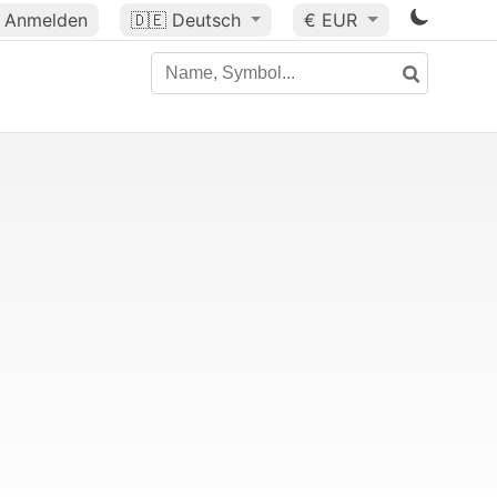
Anmelden
🇩🇪
Deutsch
€ EUR