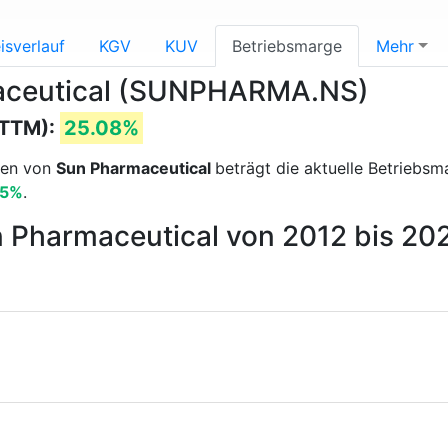
isverlauf
KGV
KUV
Betriebsmarge
Mehr
maceutical (SUNPHARMA.NS)
(TTM):
25.08%
sen von
Sun Pharmaceutical
beträgt die aktuelle Betrieb
55%
.
n Pharmaceutical von 2012 bis 20