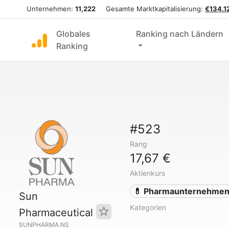
Unternehmen:
11,222
Gesamte Marktkapitalisierung:
€134.12
Globales
Ranking nach Ländern
Ranking
#523
Rang
17,67 €
Aktienkurs
💊 Pharmaunternehme
Sun
Kategorien
Pharmaceutical
SUNPHARMA.NS