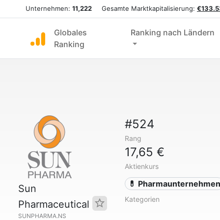
Unternehmen:
11,222
Gesamte Marktkapitalisierung:
€133.5
Globales
Ranking nach Ländern
Ranking
#524
Rang
17,65 €
Aktienkurs
💊 Pharmaunternehme
Sun
Kategorien
Pharmaceutical
SUNPHARMA.NS