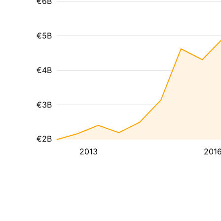
€6B
€5B
€4B
€3B
€2B
2013
201