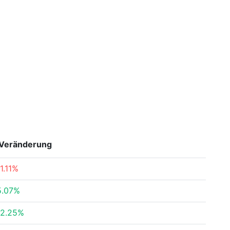
Veränderung
-1.11%
5.07%
12.25%