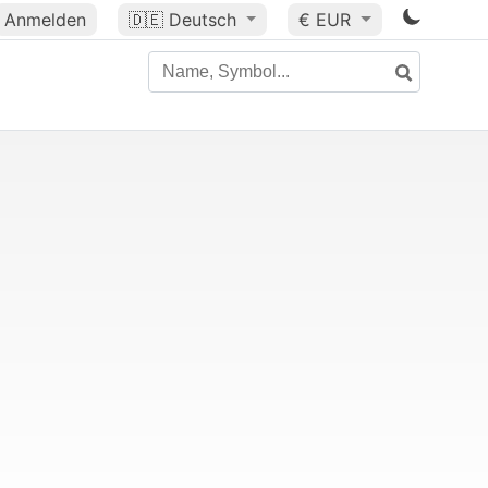
Anmelden
🇩🇪
Deutsch
€ EUR