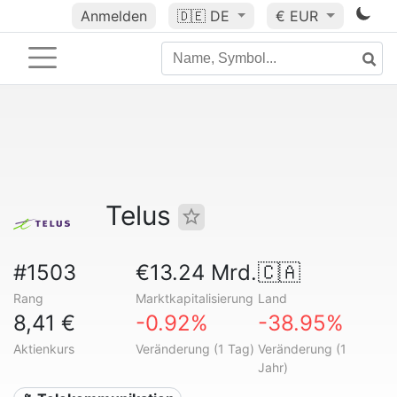
Anmelden
🇩🇪
DE
€ EUR
Telus
#1503
€13.24 Mrd.
🇨🇦
Rang
Marktkapitalisierung
Land
8,41 €
-0.92%
-38.95%
Aktienkurs
Veränderung (1 Tag)
Veränderung (1
Jahr)