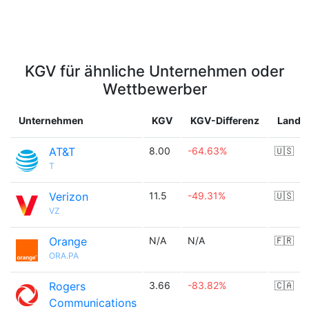
KGV für ähnliche Unternehmen oder
Wettbewerber
Unternehmen
KGV
KGV-Differenz
Land
AT&T
8.00
-64.63%
🇺🇸
T
Verizon
11.5
-49.31%
🇺🇸
VZ
Orange
N/A
N/A
🇫🇷
ORA.PA
Rogers
3.66
-83.82%
🇨🇦
Communications