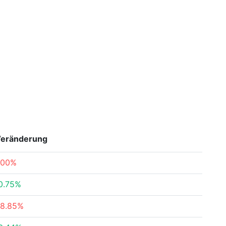
eränderung
100%
0.75%
18.85%