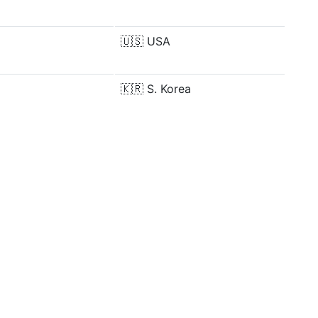
🇺🇸
USA
🇰🇷
S. Korea