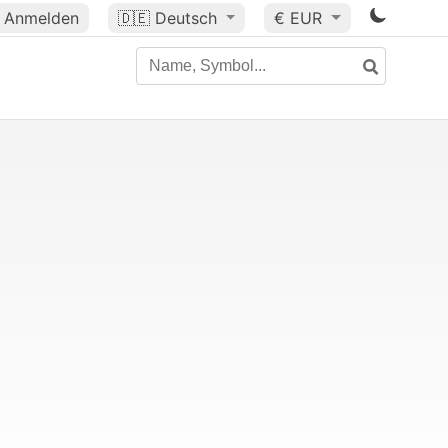
Anmelden
🇩🇪
Deutsch
€ EUR