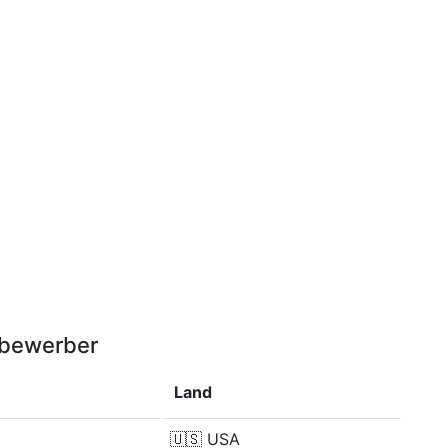
tbewerber
Land
🇺🇸
USA