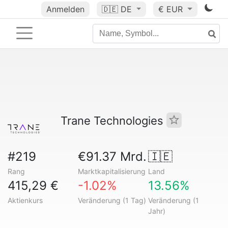
Anmelden
🇩🇪
DE
€ EUR
Trane Technologies
#219
€91.37 Mrd.
🇮🇪
Rang
Marktkapitalisierung
Land
415,29 €
-1.02%
13.56%
Aktienkurs
Veränderung (1 Tag)
Veränderung (1
Jahr)