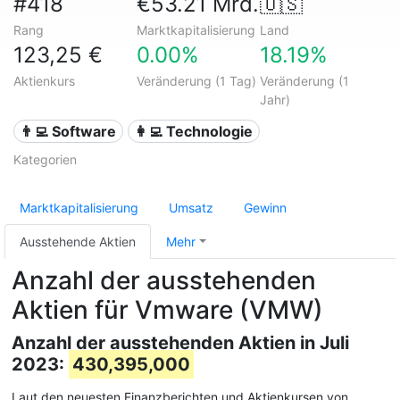
#418
€53.21 Mrd.
🇺🇸
Rang
Marktkapitalisierung
Land
123,25 €
0.00%
18.19%
Aktienkurs
Veränderung (1 Tag)
Veränderung (1
Jahr)
👨‍💻 Software
👩‍💻 Technologie
Kategorien
Marktkapitalisierung
Umsatz
Gewinn
Ausstehende Aktien
Mehr
Anzahl der ausstehenden
Aktien für Vmware (VMW)
Anzahl der ausstehenden Aktien in Juli
2023:
430,395,000
Laut den neuesten Finanzberichten und Aktienkursen von