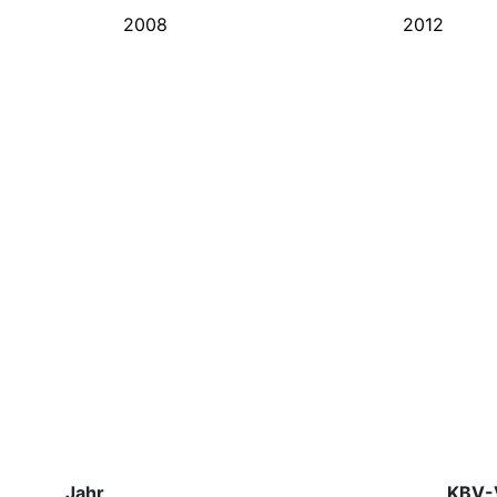
2008
2012
Jahr
KBV-V