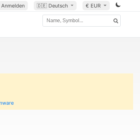
Anmelden
🇩🇪
Deutsch
€ EUR
vmware