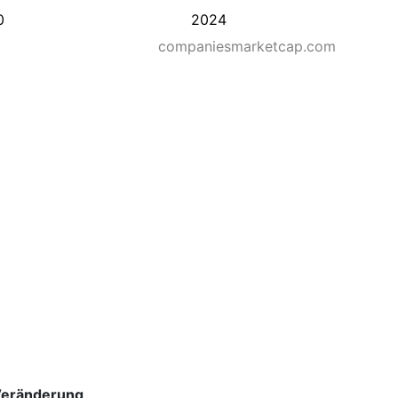
0
2024
companiesmarketcap.com
eränderung