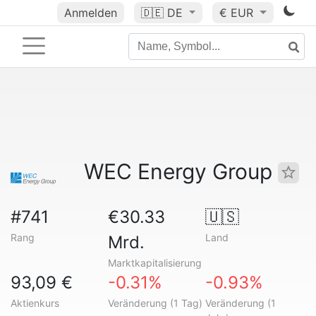
Anmelden
🇩🇪
DE
€ EUR
WEC Energy Group
#741
€30.33
🇺🇸
Rang
Land
Mrd.
Marktkapitalisierung
93,09 €
-0.31%
-0.93%
Aktienkurs
Veränderung (1 Tag)
Veränderung (1