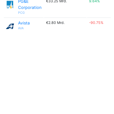
PG&E
€33.25 Mrd.
9.64%
Corporation
PCG
Avista
€2.80 Mrd.
-90.75%
AVA