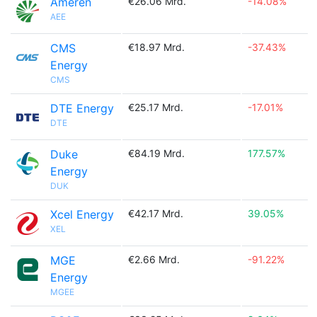
Ameren
€26.06 Mrd.
-14.08%
AEE
CMS
€18.97 Mrd.
-37.43%
Energy
CMS
DTE Energy
€25.17 Mrd.
-17.01%
DTE
Duke
€84.19 Mrd.
177.57%
Energy
DUK
Xcel Energy
€42.17 Mrd.
39.05%
XEL
MGE
€2.66 Mrd.
-91.22%
Energy
MGEE