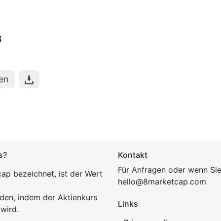
3
hen
s?
Kontakt
Für Anfragen oder wenn Sie
ap bezeichnet, ist der Wert
hel
lo@8market
cap.com
rden, indem der Aktienkurs
Links
 wird.