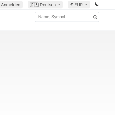
Anmelden
🇩🇪
Deutsch
€ EUR