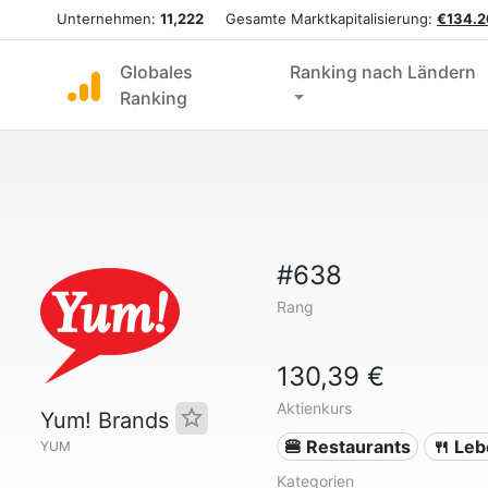
Unternehmen:
11,222
Gesamte Marktkapitalisierung:
€134.2
Globales
Ranking nach Ländern
Ranking
#638
Rang
130,39 €
Aktienkurs
Yum! Brands
🍔 Restaurants
🍴 Leb
YUM
Kategorien