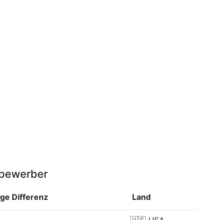
tbewerber
rge
Differenz
Land