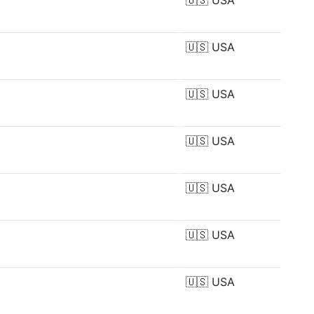
🇺🇸
USA
🇺🇸
USA
🇺🇸
USA
🇺🇸
USA
🇺🇸
USA
🇺🇸
USA
🇺🇸
USA