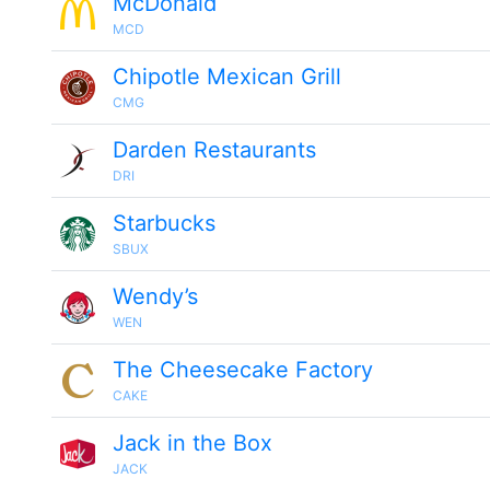
McDonald
MCD
Chipotle Mexican Grill
CMG
Darden Restaurants
DRI
Starbucks
SBUX
Wendy’s
WEN
The Cheesecake Factory
CAKE
Jack in the Box
JACK