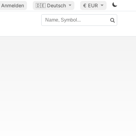
Anmelden
🇩🇪
Deutsch
€ EUR