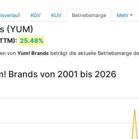
isverlauf
KGV
KUV
Betriebsmarge
Mehr
ds (YUM)
(TTM):
25.48%
sen von
Yum! Brands
beträgt die aktuelle Betriebsmarge 
m! Brands von 2001 bis 2026