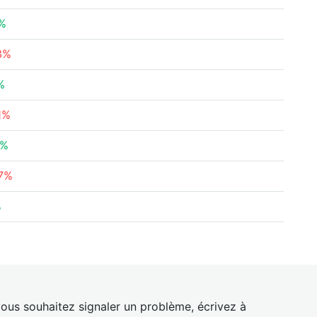
4%
3%
%
1%
8%
87%
%
ous souhaitez signaler un problème, écrivez à