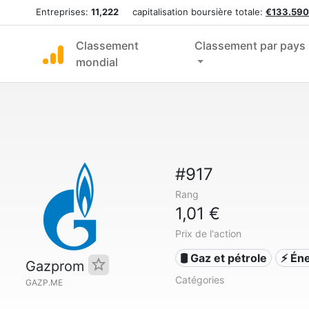
Entreprises:
11,222
capitalisation boursière totale:
€133.590
Classement
Classement par pays
mondial
#917
Rang
1,01 €
Prix de l'action
🛢 Gaz et pétrole
⚡ Én
Gazprom
Catégories
GAZP.ME