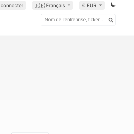
 connecter
🇫🇷
Français
€ EUR