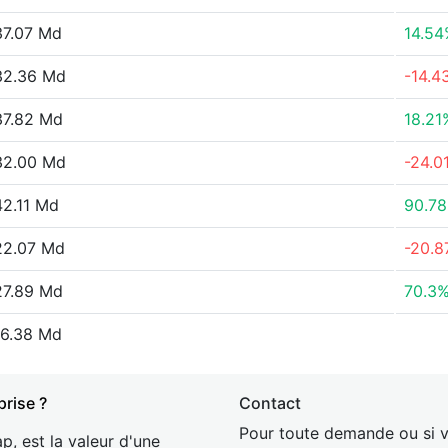
7.07 Md
14.5
32.36 Md
-14.4
7.82 Md
18.21
32.00 Md
-24.0
2.11 Md
90.7
22.07 Md
-20.
7.89 Md
70.3
6.38 Md
prise ?
Contact
Pour toute demande ou si v
p, est la valeur d'une