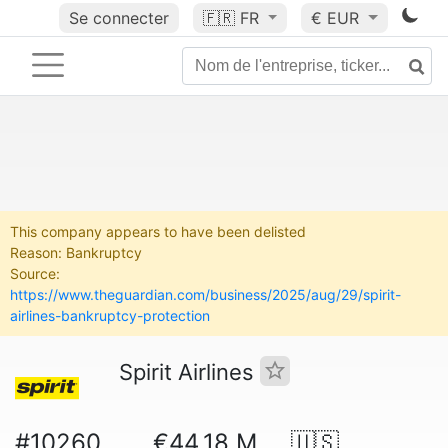
Se connecter
🇫🇷
FR
€ EUR
This company appears to have been delisted
Reason: Bankruptcy
Source:
https://www.theguardian.com/business/2025/aug/29/spirit-
airlines-bankruptcy-protection
Spirit Airlines
#10260
€44.18 M
🇺🇸