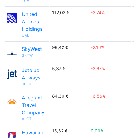
LUV
112,02 €
-2.74%

United
Airlines
Holdings
UAL
98,42 €
-2.16%

SkyWest
SKYW
5,37 €
-2.67%

Jetblue
Airways
JBLU
84,30 €
-6.56%

Allegiant
Travel
Company
ALGT
15,62 €
0.00%

Hawaiian