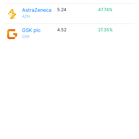
AstraZeneca
5.24
47.74%

AZN
GSK plc
4.52
27.35%

GSK