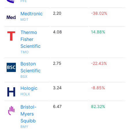
PFE
Medtronic
2.20
-38.02%

MDT
Thermo
4.08
14.88%

Fisher
Scientific
TMO
Boston
2.75
-22.43%

Scientific
BSX
Hologic
3.24
-8.85%

HOLX
Bristol-
6.47
82.32%

Myers
Squibb
BMY