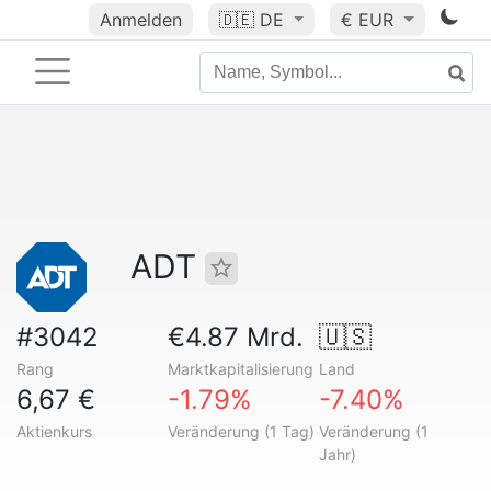
Anmelden
🇩🇪
DE
€ EUR
ADT
#3042
€4.87 Mrd.
🇺🇸
Rang
Marktkapitalisierung
Land
6,67 €
-1.79%
-7.40%
Aktienkurs
Veränderung (1 Tag)
Veränderung (1
Jahr)