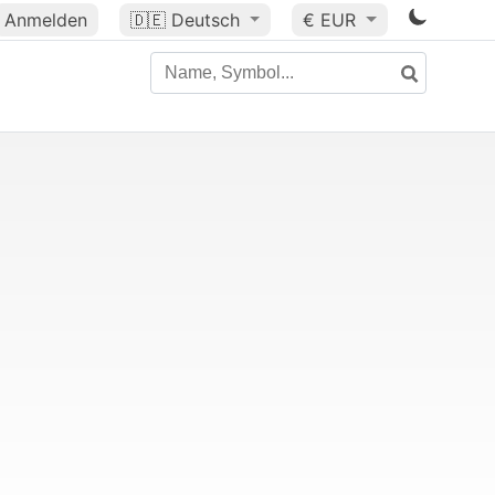
Anmelden
🇩🇪
Deutsch
€ EUR