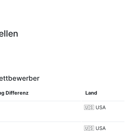
ellen
Wettbewerber
ung
Differenz
Land
🇺🇸
USA
🇺🇸
USA