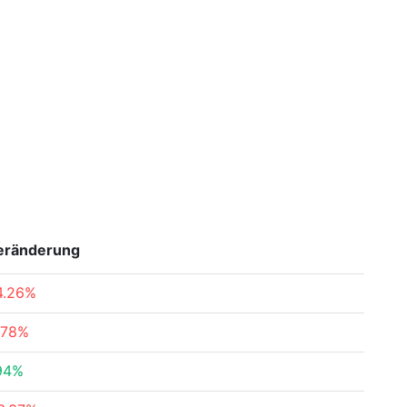
eränderung
4.26%
.78%
94%