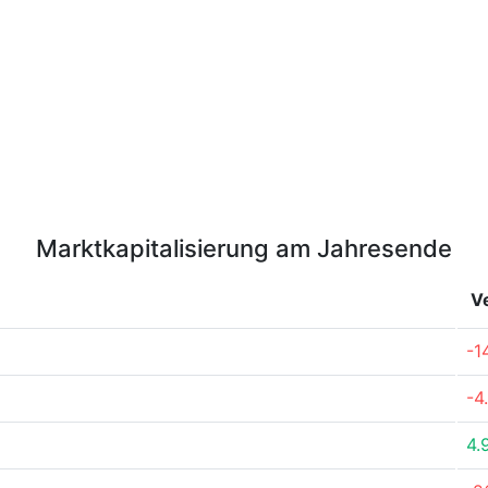
Marktkapitalisierung am Jahresende
V
-1
-4
4.