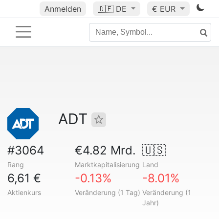
Anmelden
🇩🇪
DE
€ EUR
ADT
#3064
€4.82 Mrd.
🇺🇸
Rang
Marktkapitalisierung
Land
6,61 €
-0.13%
-8.01%
Aktienkurs
Veränderung (1 Tag)
Veränderung (1
Jahr)