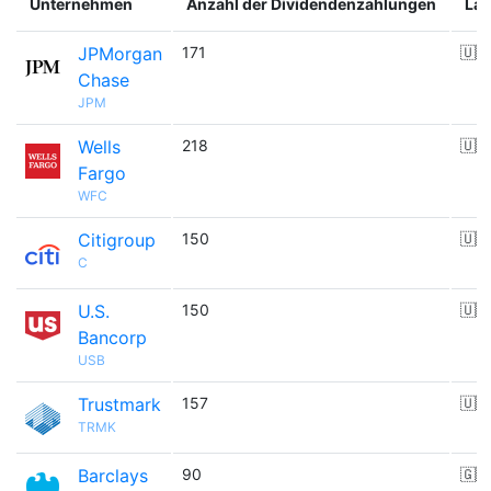
Unternehmen
Anzahl der Dividendenzahlungen
La
JPMorgan
171
🇺🇸
Chase
JPM
Wells
218
🇺🇸
Fargo
WFC
Citigroup
150
🇺🇸
C
U.S.
150
🇺🇸
Bancorp
USB
Trustmark
157
🇺🇸
TRMK
Barclays
90
🇬🇧