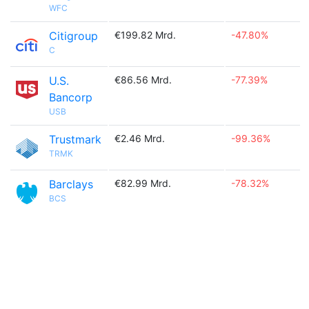
WFC
Citigroup
€199.82 Mrd.
-47.80%
C
U.S.
€86.56 Mrd.
-77.39%
Bancorp
USB
Trustmark
€2.46 Mrd.
-99.36%
TRMK
Barclays
€82.99 Mrd.
-78.32%
BCS