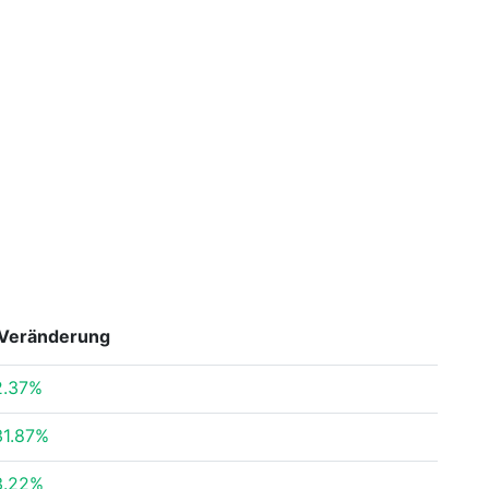
Veränderung
2.37%
31.87%
3.22%