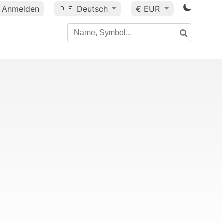
Anmelden
🇩🇪
Deutsch
€ EUR