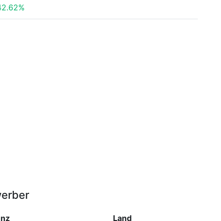
42.62%
werber
enz
Land