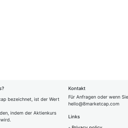
s?
Kontakt
Für Anfragen oder wenn Sie
ap bezeichnet, ist der Wert
hel
lo@8market
cap.com
rden, indem der Aktienkurs
Links
 wird.
-
Privacy policy