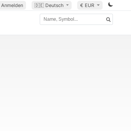
Anmelden
🇩🇪
Deutsch
€ EUR