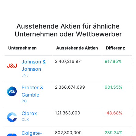
Ausstehende Aktien für ähnliche
Unternehmen oder Wettbewerber
Unternehmen
Ausstehende Aktien
Differenz
L
Johnson &
2,407,216,971
917.85%
🇺
Johnson
JNJ
Procter &
2,368,674,699
901.55%
🇺
Gamble
PG
Clorox
121,363,000
-48.68%
🇺
CLX
Colgate-
802,300,000
239.24%
🇺