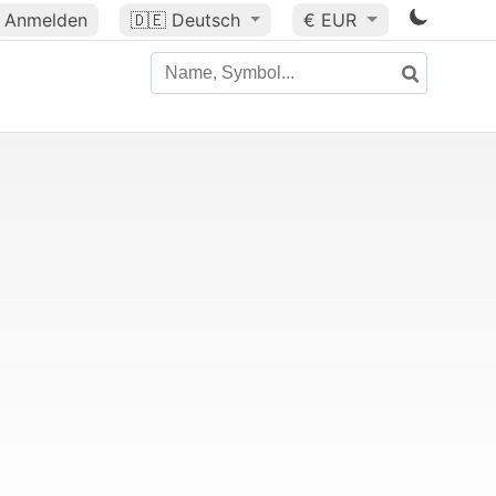
Anmelden
🇩🇪
Deutsch
€ EUR