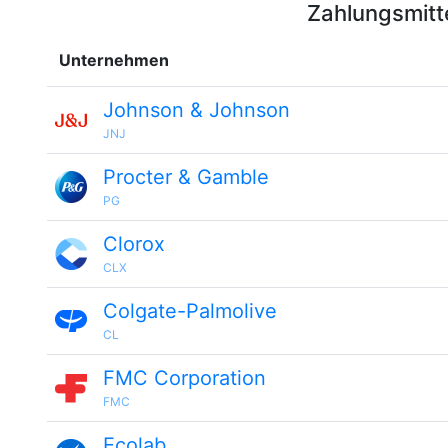
Zahlungsmitt
Unternehmen
Johnson & Johnson
JNJ
Procter & Gamble
PG
Clorox
CLX
Colgate-Palmolive
CL
FMC Corporation
FMC
Ecolab