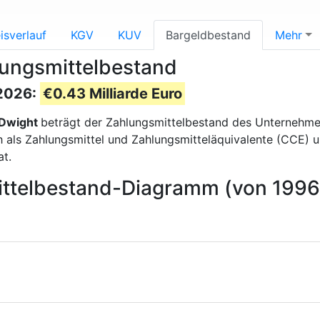
isverlauf
KGV
KUV
Bargeldbestand
Mehr
lungsmittelbestand
 2026:
€0.43 Milliarde Euro
 Dwight
beträgt der Zahlungsmittelbestand des Unternehm
ls Zahlungsmittel und Zahlungsmitteläquivalente (CCE) und 
t.
ittelbestand-Diagramm (von 1996