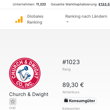
Unternehmen:
11,222
Gesamte Marktkapitalisierung:
€133.57
Globales
Ranking nach Ländern
Ranking
#1023
Rang
89,30 €
Aktienkurs
Church & Dwight
🛍 Konsumgüter
CHD
Kategorien