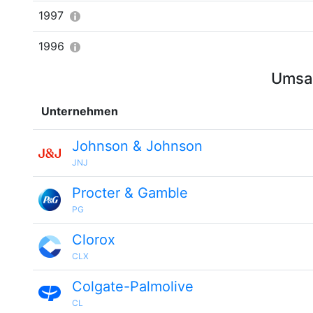
1997
1996
Umsat
Unternehmen
Johnson & Johnson
JNJ
Procter & Gamble
PG
Clorox
CLX
Colgate-Palmolive
CL