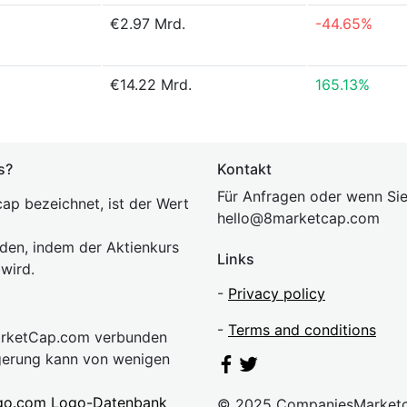
€2.97 Mrd.
-44.65%
€14.22 Mrd.
165.13%
s?
Kontakt
Für Anfragen oder wenn Sie
ap bezeichnet, ist der Wert
hel
lo@8market
cap.com
rden, indem der Aktienkurs
Links
 wird.
-
Privacy policy
-
Terms and conditions
MarketCap.com verbunden
gerung kann von wenigen
go.com Logo-Datenbank
© 2025 CompaniesMarket