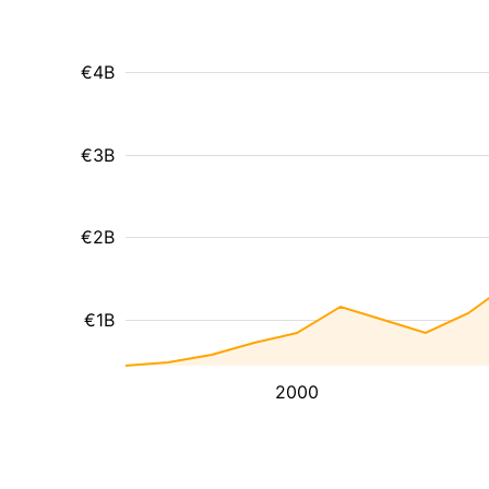
€4B
€3B
€2B
€1B
2000