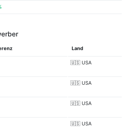
%
werber
erenz
Land
🇺🇸
USA
🇺🇸
USA
🇺🇸
USA
🇺🇸
USA