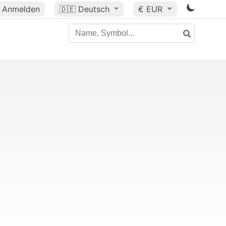
Anmelden
🇩🇪
Deutsch
€ EUR