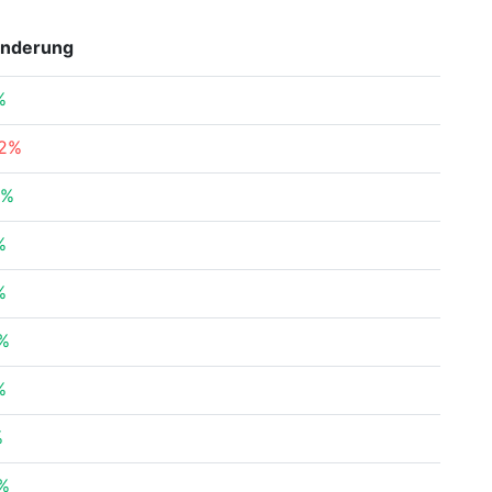
änderung
%
02%
6%
%
%
4%
%
%
5%