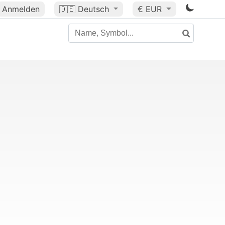
Anmelden
🇩🇪
Deutsch
€ EUR