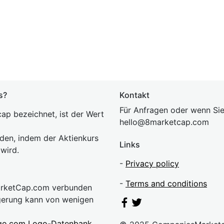
s?
Kontakt
Für Anfragen oder wenn Sie
ap bezeichnet, ist der Wert
hel
lo@8market
cap.com
rden, indem der Aktienkurs
Links
 wird.
-
Privacy policy
-
Terms and conditions
MarketCap.com verbunden
gerung kann von wenigen
go.com Logo-Datenbank