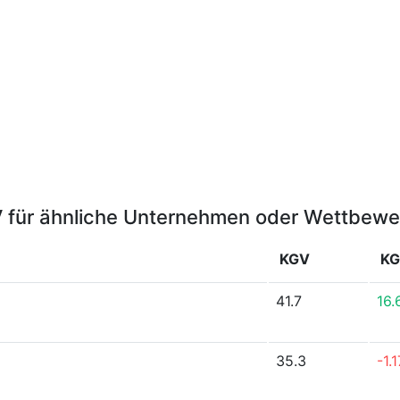
 für ähnliche Unternehmen oder Wettbewe
KGV
KG
41.7
16
35.3
-1.