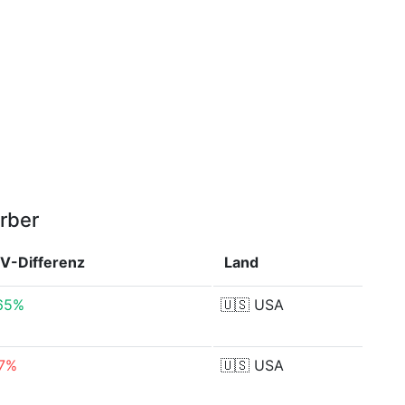
rber
V-Differenz
Land
.65%
🇺🇸
USA
17%
🇺🇸
USA