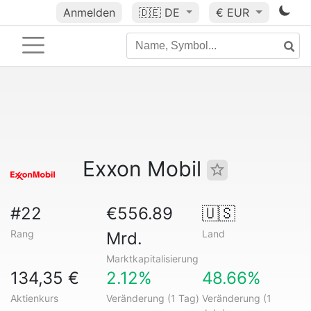
Anmelden
🇩🇪
DE
€ EUR
Exxon Mobil
#22
€556.89
🇺🇸
Rang
Land
Mrd.
Marktkapitalisierung
134,35 €
2.12%
48.66%
Aktienkurs
Veränderung (1 Tag)
Veränderung (1