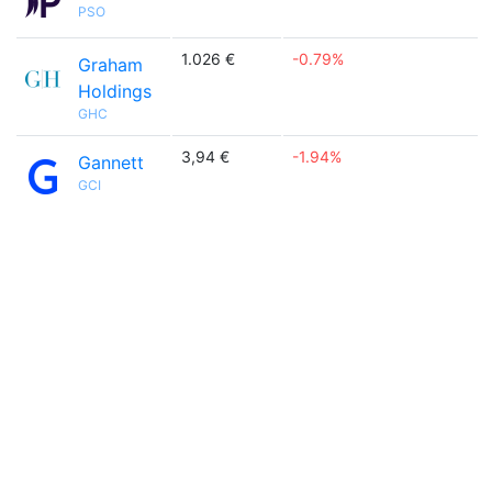
PSO
1.026 €
-0.79%
Graham
Holdings
GHC
3,94 €
-1.94%
Gannett
GCI