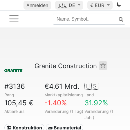
Anmelden
🇩🇪
DE
€ EUR
Granite Construction
#3136
€4.61 Mrd.
🇺🇸
Rang
Marktkapitalisierung
Land
105,45 €
-1.40%
31.92%
Aktienkurs
Veränderung (1 Tag)
Veränderung (1
Jahr)
🏗 Konstruktion
🧱 Baumaterial