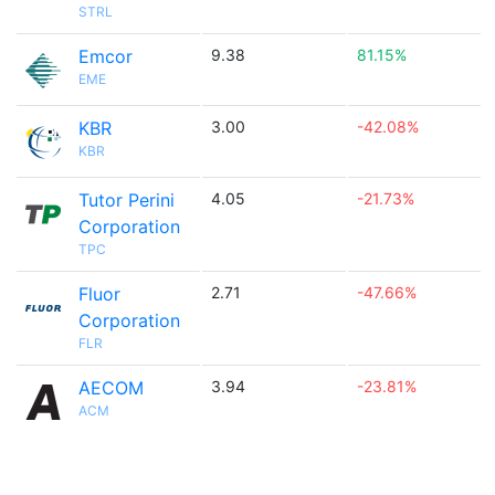
STRL
Emcor
9.38
81.15%
EME
KBR
3.00
-42.08%
KBR
Tutor Perini
4.05
-21.73%
Corporation
TPC
Fluor
2.71
-47.66%
Corporation
FLR
AECOM
3.94
-23.81%
ACM