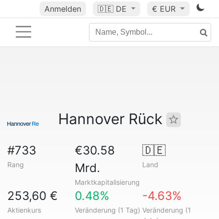
Anmelden
🇩🇪
DE
€ EUR
Hannover Rück
#733
€30.58
🇩🇪
Rang
Land
Mrd.
Marktkapitalisierung
253,60 €
0.48%
-4.63%
Aktienkurs
Veränderung (1 Tag)
Veränderung (1