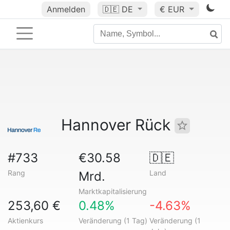
Anmelden
🇩🇪
DE
€ EUR
Hannover Rück
#733
€30.58
🇩🇪
Rang
Land
Mrd.
Marktkapitalisierung
253,60 €
0.48%
-4.63%
Aktienkurs
Veränderung (1 Tag)
Veränderung (1