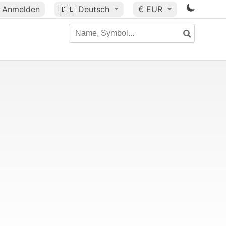
Anmelden
🇩🇪
Deutsch
€ EUR