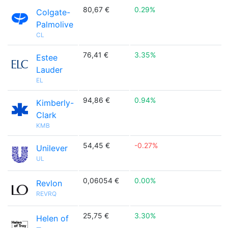
80,67 €
0.29%
Colgate-
Palmolive
CL
76,41 €
3.35%
Estee
Lauder
EL
94,86 €
0.94%
Kimberly-
Clark
KMB
54,45 €
-0.27%
Unilever
UL
0,06054 €
0.00%
Revlon
REVRQ
25,75 €
3.30%
Helen of