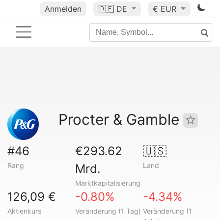
Anmelden
🇩🇪
DE
€ EUR
Procter & Gamble
#46
€293.62
🇺🇸
Rang
Land
Mrd.
Marktkapitalisierung
126,09 €
-0.80%
-4.34%
Aktienkurs
Veränderung (1 Tag)
Veränderung (1