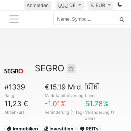
Anmelden
🇩🇪
DE
€ EUR
SEGRO
#1339
€15.19 Mrd.
🇬🇧
Rang
Marktkapitalisierung
Land
11,23 €
-1.01%
51.78%
Aktienkurs
Veränderung (1 Tag)
Veränderung (1
Jahr)
🏠 Immobilien
💰 Investition
🏘️ REITs