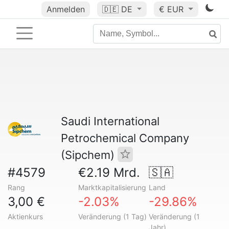
Anmelden
🇩🇪
DE
€ EUR
Saudi International
Petrochemical Company
(Sipchem)
#4579
€2.19 Mrd.
🇸🇦
Rang
Marktkapitalisierung
Land
3,00 €
-2.03%
-29.86%
Aktienkurs
Veränderung (1 Tag)
Veränderung (1
Jahr)