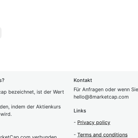
s?
Kontakt
Für Anfragen oder wenn Sie
ap bezeichnet, ist der Wert
hel
lo@8market
cap.com
rden, indem der Aktienkurs
Links
 wird.
-
Privacy policy
-
Terms and conditions
MarketCap.com verbunden