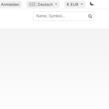
Anmelden
🇩🇪
Deutsch
€ EUR