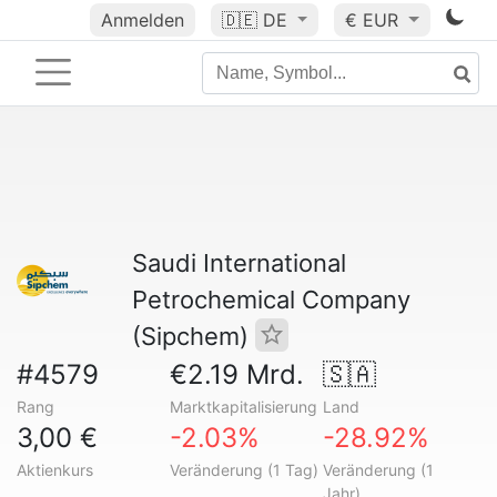
Anmelden
🇩🇪
DE
€ EUR
Saudi International
Petrochemical Company
(Sipchem)
#4579
€2.19 Mrd.
🇸🇦
Rang
Marktkapitalisierung
Land
3,00 €
-2.03%
-28.92%
Aktienkurs
Veränderung (1 Tag)
Veränderung (1
Jahr)