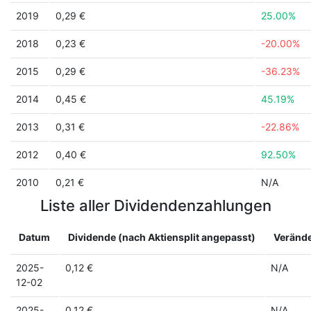
2019
0,29 €
25.00%
2018
0,23 €
-20.00%
2015
0,29 €
-36.23%
2014
0,45 €
45.19%
2013
0,31 €
-22.86%
2012
0,40 €
92.50%
2010
0,21 €
N/A
Liste aller Dividendenzahlungen
Datum
Dividende (nach Aktiensplit angepasst)
Veränd
2025-
0,12 €
N/A
12-02
2025-
0,12 €
N/A