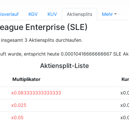
isverlauf
KGV
KUV
Aktiensplits
Mehr
League Enterprise (SLE)
insgesamt 3 Aktiensplits durchlaufen.
auft wurde, entspricht heute 0.00010416666666667 SLE Akt
Aktiensplit-Liste
Multiplikator
Kum
x0.083333333333333
x0.
x0.025
x0.
x0.05
x0.