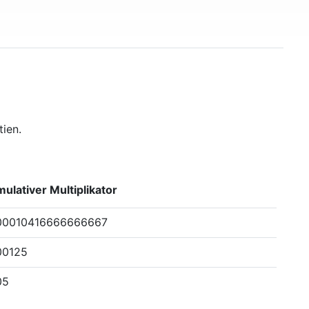
ien.
ulativer Multiplikator
00010416666666667
00125
05