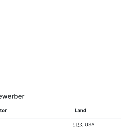
bewerber
tor
Land
🇺🇸
USA