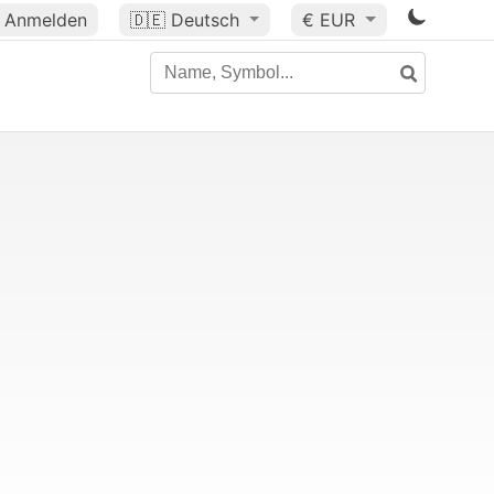
Anmelden
🇩🇪
Deutsch
€ EUR