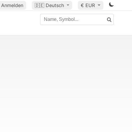
Anmelden
🇩🇪
Deutsch
€ EUR