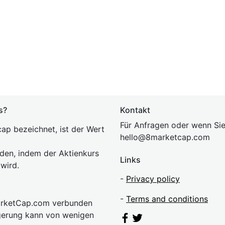
s?
Kontakt
Für Anfragen oder wenn Sie
ap bezeichnet, ist der Wert
hel
lo@8market
cap.com
rden, indem der Aktienkurs
Links
 wird.
-
Privacy policy
-
Terms and conditions
MarketCap.com verbunden
gerung kann von wenigen