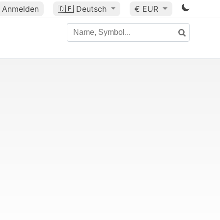
Anmelden
🇩🇪
Deutsch
€ EUR