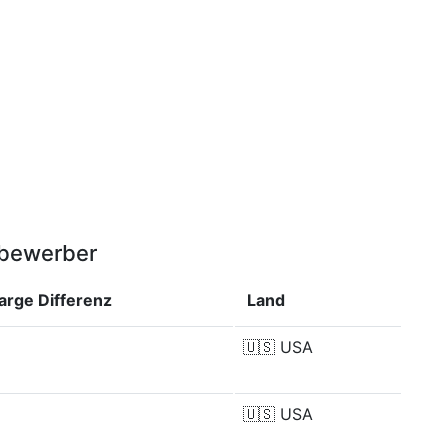
tbewerber
marge
Differenz
Land
🇺🇸
USA
🇺🇸
USA