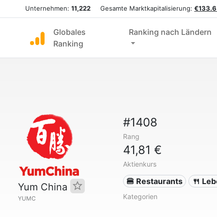
Unternehmen:
11,222
Gesamte Marktkapitalisierung:
€133.6
Globales
Ranking nach Ländern
Ranking
#1408
Rang
41,81 €
Aktienkurs
🍔 Restaurants
🍴 Leb
Yum China
Kategorien
YUMC