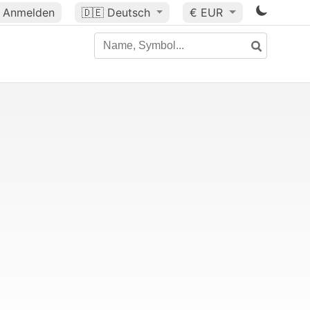
Anmelden
🇩🇪
Deutsch
€ EUR