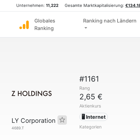
Unternehmen:
11,222
Gesamte Marktkapitalisierung:
€134.18
Globales
Ranking nach Ländern
Ranking
#1161
Rang
2,65 €
Aktienkurs
🖥️ Internet
LY Corporation
Kategorien
4689.T