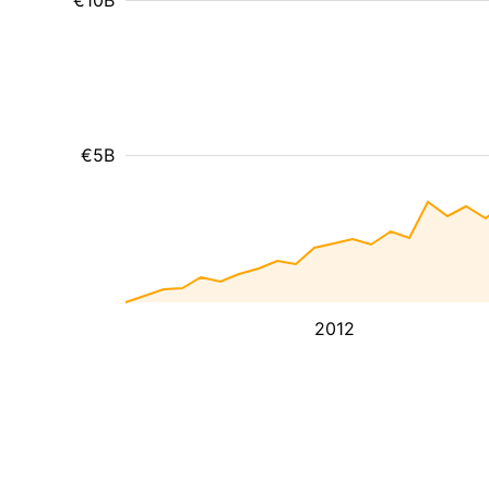
€10B
€5B
2012