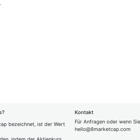
.
s?
Kontakt
Für Anfragen oder wenn Sie
ap bezeichnet, ist der Wert
hel
lo@8market
cap.com
rden, indem der Aktienkurs