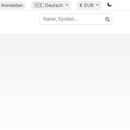
Anmelden
🇩🇪
Deutsch
€ EUR