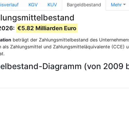
isverlauf
KGV
KUV
Bargeldbestand
Mehr
hlungsmittelbestand
 2026:
€5.82 Milliarden Euro
ation
beträgt der Zahlungsmittelbestand des Unternehme
ls Zahlungsmittel und Zahlungsmitteläquivalente (CCE) und 
t.
ttelbestand-Diagramm (von 2009 